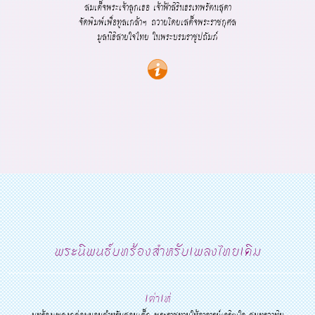
สมเด็จพระเจ้าลูกเธอ เจ้าฟ้าสิรินธรเทพรัตนสุดา
จัดพิมพ์เพื่อทูลเกล้าฯ ถวายโดยเสด็จพระราชกุศล
มูลนิิธิสายใจไทย ในพระบรมราชูปถัมภ์
พระนิพนธ์บทร้องสำหรับเพลงไทยเดิม
เต่าเห่