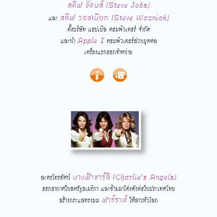
สตีฟ จ๊อบส์ (Steve Jobs)
สตีฟ วอซเนียก (Steve Wazniak)
และ
ตั้งบริษัท แอปเปิล คอมพิวเตอร์ จำกัด
Apple I
และนำ
คอมพิวเตอร์ส่วนบุคคล
เครื่องแรกออกจำหน่าย
นางฟ้าชาร์ลี (Charlie’s Angels)
ละครโทรทัศน์
ออกอากาศในสหรัฐอเมริกา และข้ามมาโด่งดังต่อในประเทศไทย
ฟาร์ราห์
สร้างกระแสทรงผม
ให้สาวทั่วโลก