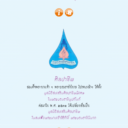
ศิลปาชีพ
สมเด็จพระนางเจ้า ฯ พระบรมราชินีนาถ โปรดเกล้าฯ ให้ตั้ง
มูลนิธิส่งเสริมศิลปาชีพพิเศษ
ในพระบรมราชินูปถัมภ์
ต่อมาใน พ.ศ. ๒๕๓๑ ได้เปลี่ยนชื่อเป็น
มูลนิธิส่งเสริมศิลปาชีพ
ในสมเด็จพระนางเจ้าสิริกิติ์ พระบรมราชินีนาถ