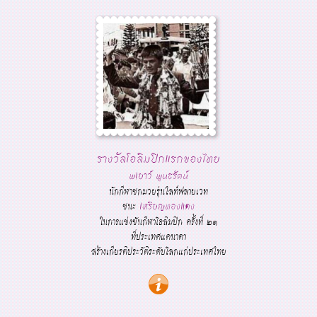
รางวัลโอลิมปิกแรกของไทย
พเยาว์ พูนธรัตน์
นักกีฬาชกมวยรุ่นไลท์ฟลายเวท
ชนะ
เหรียญทองแดง
ในการแข่งขันกีฬาโอลิมปิก ครั้งที่ ๒๑
ที่ประเทศแคนาดา
สร้างเกียรติประวัติระดับโลกแก่ประเทศไทย