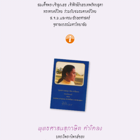
สมเด็จพระเจ้าลูกเธอ เจ้าฟ้าสิรินธรเทพรัตนสุดา
ทรงดนตรีไทย ร่วมกับชมรมดนตรีไทย
ส.จ.ม.และคณะอักษรศาสตร์
จุฬาลงกรณ์มหาวิทยาลัย
พุทธศาสนสุภาษิต คำโคลง
บทกวีพระนิพนธ์ของ